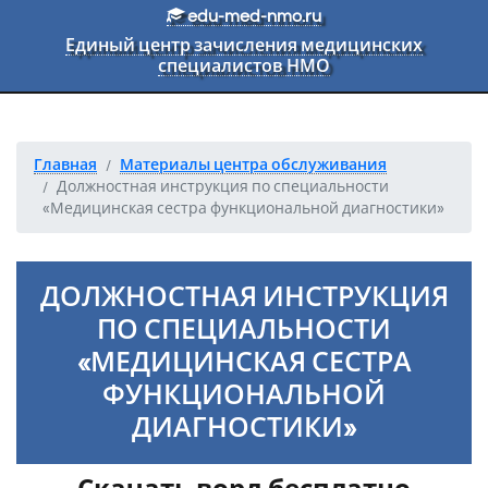
Перейти к основному тексту
edu-med-nmo.ru
Единый центр зачисления медицинских
специалистов НМО
Главная
Материалы центра обслуживания
Должностная инструкция по специальности
«Медицинская сестра функциональной диагностики»
ДОЛЖНОСТНАЯ ИНСТРУКЦИЯ
ПО СПЕЦИАЛЬНОСТИ
«МЕДИЦИНСКАЯ СЕСТРА
ФУНКЦИОНАЛЬНОЙ
ДИАГНОСТИКИ»