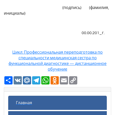
(подпись) (фамилия,
инициалы)
00.00.201_г.
Цикл: Профессиональная переподготовка по
специальности медицинская сестра по
функциональной диагностике — дистанционное
обучение
Ресурс
VK
Mail.Ru
Telegram
WhatsApp
Odnoklassniki
Email
Copy
Link
Главная