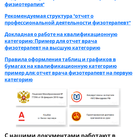
физиотерапия"
Рекомендуемая структура "отчет о
профессиональной деятельности физотерапевт"
Докладная о работе на квалификационную
категорию: Пример для отчет врача
физотерапевт на высшую категорию
Правила оформления таблиц и графиков в
бумагах на квалификационную категорию
пример для: отчет врача физотерапевт на первую
категорию
С нашими документами работают в