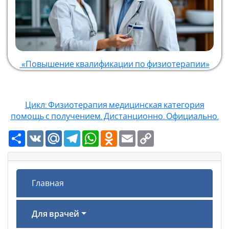
«Повышение квалификации по физиотерапии»
Цикл: Физиотерапия медицинская категория
помощь с получением. Дистанционно. Официально.
Ресурс
VK
Mail.Ru
Telegram
WhatsApp
Odnoklassniki
Email
Copy
Link
Главная
Для врачей