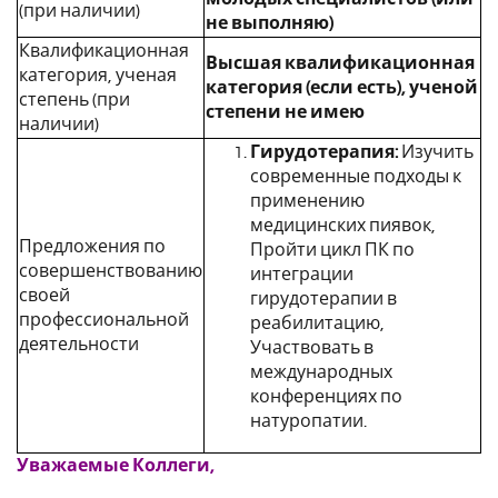
(при наличии)
не выполняю)
Квалификационная
Высшая квалификационная
категория, ученая
категория (если есть), ученой
степень (при
степени не имею
наличии)
Гирудотерапия:
Изучить
современные подходы к
применению
медицинских пиявок,
Предложения по
Пройти цикл ПК по
совершенствованию
интеграции
своей
гирудотерапии в
профессиональной
реабилитацию,
деятельности
Участвовать в
международных
конференциях по
натуропатии.
Уважаемые Коллеги,