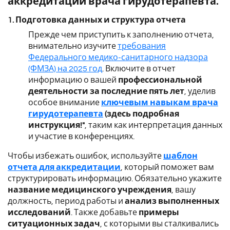
аккредитации врача гирудотерапевта.
1. Подготовка данных и структура отчета
Прежде чем приступить к заполнению отчета,
внимательно изучите
требования
Федерального медико-санитарного надзора
(ФМЗА) на 2025 год
. Включите в отчет
информацию о вашей
профессиональной
деятельности за последние пять лет
, уделив
особое внимание
ключевым навыкам врача
гирудотерапевта
(здесь подробная
инструкция!"
, таким как интерпретация данных
и участие в конференциях.
Чтобы избежать ошибок, используйте
шаблон
отчета для аккредитации
, который поможет вам
структурировать информацию. Обязательно укажите
название медицинского учреждения
, вашу
должность, период работы и
анализ выполненных
исследований
. Также добавьте
примеры
ситуационных задач
, с которыми вы сталкивались