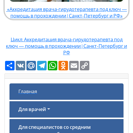
«Аккредитация врача‑гирудотерапевта под ключ —
помощь в прохождении | Санкт-Петербург и РФ»
Цикл: Аккредитация врача‑гирудотерапевта под
ключ — помощь в прохождении | Санкт-Петербург и
РФ
Ресурс
VK
Mail.Ru
Telegram
WhatsApp
Odnoklassniki
Email
Copy
Link
Главная
Для врачей
Для специалистов со средним