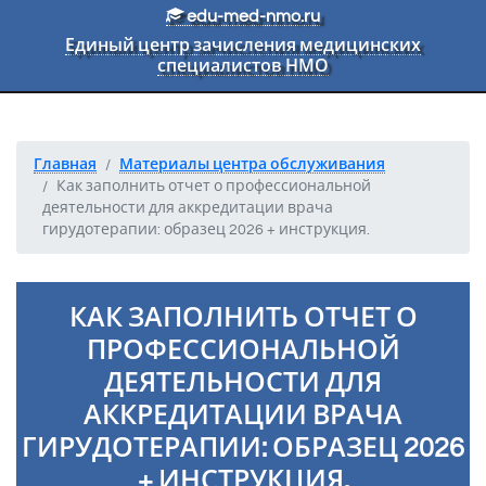
Перейти к основному тексту
edu-med-nmo.ru
Единый центр зачисления медицинских
специалистов НМО
Главная
Материалы центра обслуживания
Как заполнить отчет о профессиональной
деятельности для аккредитации врача
гирудотерапии: образец 2026 + инструкция.
КАК ЗАПОЛНИТЬ ОТЧЕТ О
ПРОФЕССИОНАЛЬНОЙ
ДЕЯТЕЛЬНОСТИ ДЛЯ
АККРЕДИТАЦИИ ВРАЧА
ГИРУДОТЕРАПИИ: ОБРАЗЕЦ 2026
+ ИНСТРУКЦИЯ.