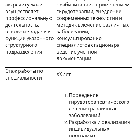
аккредитуемый
реабилитации с применением
осуществляет
гирудотерапии, внедрение
профессиональную
современных технологий и
деятельность,
методик в лечение различных
основные задачи и
заболеваний,
функции указанного
консультирование
структурного
специалистов стационара,
подразделения
ведение учетной
документации.
Стаж работы по
ХХ лет
специальности
Проведение
гирудотерапевтического
лечения различных
заболеваний
Разработка и реализация
индивидуальных
программ с