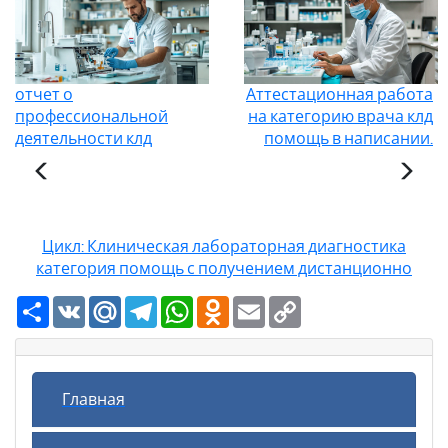
отчет о
Аттестационная работа
профессиональной
на категорию врача клд
деятельности клд
помощь в написании.
Цикл: Клиническая лабораторная диагностика
категория помощь с получением дистанционно
Ресурс
VK
Mail.Ru
Telegram
WhatsApp
Odnoklassniki
Email
Copy
Link
Главная