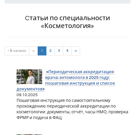
Cтатьи по специальности
«Косметология»
(current)
‹ В начало
<
1
2
3
4
>
«Периодическая аккредитация
врача‑энтомолога в 2025 году:
пошаговая инструкция и список
документов»
09.10.2025
Пошаговая инструкция по самостоятельному
прохождению периодической аккредитации по
косметологии: документы, отчёт, часы НМО, проверка
ФРМР и подача в ФАЦ.