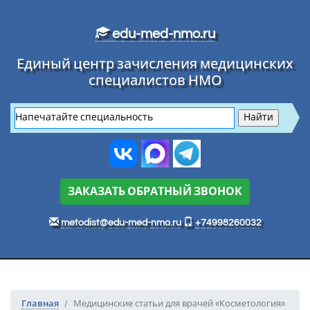
Перейти к основному тексту
edu-med-nmo.ru
Единый центр зачисления медицинских
специалистов НМО
ЗАКАЗАТЬ ОБРАТНЫЙ ЗВОНОК
metodist@edu-med-nmo.ru
+74998260032
Главная
Медицинские статьи для врачей «Косметология»