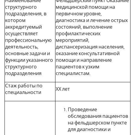
Наименование
Фельдшерский пункт Оказание
структурного
медицинской помощи на
подразделения, в
первичном уровне,
котором
диагностика и лечение острых
аккредитуемый
состояний, выполнение
осуществляет
профилактических
профессиональную
мероприятий,
деятельность,
диспансеризация населения,
основные задачи и
оказание консультативной
функции указанного
помощи и направление
структурного
пациентов к узким
подразделения
специалистам.
Стаж работы по
ХХ лет
специальности
Проведение
обследования пациентов
на фельдшерском пункте
для диагностики и