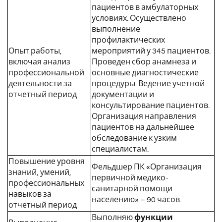
пациентов в амбулаторных
условиях. Осуществлено
выполнение
профилактических
Опыт работы,
мероприятий у 345 пациентов.
включая анализ
Проведен сбор анамнеза и
профессиональной
основные диагностические
деятельности за
процедуры. Ведение учетной
отчетный период
документации и
консультирование пациентов.
Организация направления
пациентов на дальнейшее
обследование к узким
специалистам.
Повышение уровня
Фельдшер ПК «Организация
знаний, умений,
первичной медико-
профессиональных
санитарной помощи
навыков за
населению» – 90 часов.
отчетный период
Выполняю
функции