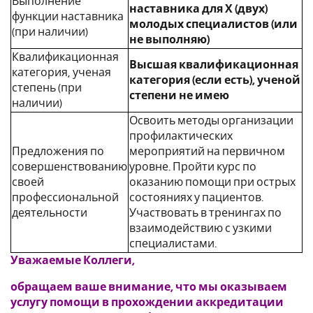
Выполнение
наставника для Х (двух)
функции наставника
молодых специалистов (или
(при наличии)
не выполняю)
Квалификационная
Высшая квалификационная
категория, ученая
категория (если есть), ученой
степень (при
степени не имею
наличии)
Освоить методы организации
профилактических
Предложения по
мероприятий на первичном
совершенствованию
уровне. Пройти курс по
своей
оказанию помощи при острых
профессиональной
состояниях у пациентов.
деятельности
Участвовать в тренингах по
взаимодействию с узкими
специалистами.
Уважаемые Коллеги,
обращаем ваше внимание, что мы оказываем
услугу помощи в прохождении аккредитации