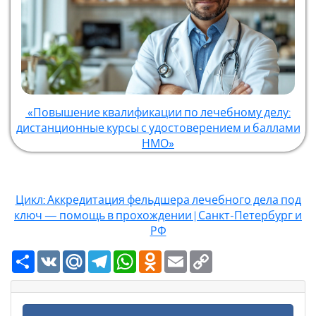
«Повышение квалификации по лечебному делу:
дистанционные курсы с удостоверением и баллами
НМО»
Цикл: Аккредитация фельдшера лечебного дела под
ключ — помощь в прохождении | Санкт-Петербург и
РФ
Ресурс
VK
Mail.Ru
Telegram
WhatsApp
Odnoklassniki
Email
Copy
Link