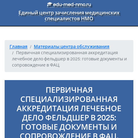
Перейти к основному тексту
edu-med-nmo.ru
Единый центр зачисления медицинских
специалистов НМО
Главная
Материалы центра обслуживания
Первичная специализированная аккредитация
лечебное дело фельдшер в 2025: готовые документы и
сопровождение в ФАЦ.
ПЕРВИЧНАЯ
СПЕЦИАЛИЗИРОВАННАЯ
АККРЕДИТАЦИЯ ЛЕЧЕБНОЕ
ДЕЛО ФЕЛЬДШЕР В 2025:
ГОТОВЫЕ ДОКУМЕНТЫ И
СОПРОВОЖДЕНИЕ В ФАЦ.