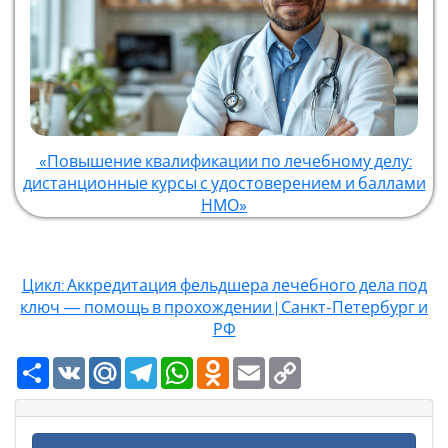
«Повышение квалификации по лечебному делу:
дистанционные курсы с удостоверением и баллами
НМО»
Цикл: Аккредитация фельдшера лечебного дела под
ключ — помощь в прохождении | Санкт-Петербург и
РФ
Ресурс
VK
Mail.Ru
Telegram
WhatsApp
Odnoklassniki
Email
Copy
Link