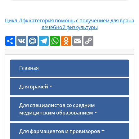
Цикл: Лфк категория помощь с получением для врача
лечебной физкультуры
Ресурс
VK
Mail.Ru
Telegram
WhatsApp
Odnoklassniki
Email
Copy
Link
Главная
Для врачей
Для специалистов со средним
медицинским образованием
Для фармацевтов и провизоров