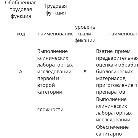
Обобщенная
Трудовая
трудовая
функция
функция
уровень
код
наименование
квали-
наименова
фикации
Выполнение
Взятие, прием,
клинических
предварительна
лабораторных
оценка и обрабо
A
исследований
5
биологических
первой и
материалов,
второй
приготовление п
категории
препаратов
Выполнение
клинических
сложности
лабораторных
исследований
Обеспечение
санитарно-