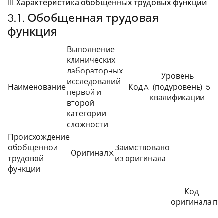
III. Характеристика обобщенных трудовых функций
3.1. Обобщенная трудовая
функция
Выполнение
клинических
лабораторных
Уровень
исследований
Наименование
Код
A
(подуровень)
5
первой и
квалификации
второй
категории
сложности
Происхождение
обобщенной
Заимствовано
Оригинал
X
трудовой
из оригинала
функции
Код
оригинала
п