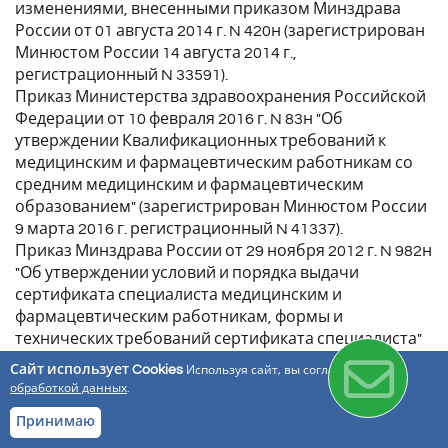
изменениями, внесенными приказом Минздрава
России от 01 августа 2014 г. N 420н (зарегистрирован
Минюстом России 14 августа 2014 г.,
регистрационный N 33591).
Приказ Министерства здравоохранения Российской
Федерации от 10 февраля 2016 г. N 83н "Об
утверждении Квалификационных требований к
медицинским и фармацевтическим работникам со
средним медицинским и фармацевтическим
образованием" (зарегистрирован Минюстом России
9 марта 2016 г. регистрационный N 41337).
Приказ Минздрава России от 29 ноября 2012 г. N 982н
"Об утверждении условий и порядка выдачи
сертификата специалиста медицинским и
фармацевтическим работникам, формы и
технических требований сертификата специалиста"
(зарегистрирован Минюстом России 29 марта 2013 г.,
Сайт использует Cookies
Используя сайт, вы соглашаетесь с
регистрационный N 27918) с изменениями,
обработкой данных
.
внесенными приказами Минздрава России от 31
Принимаю
июля 2013 г. N 515н (зарегистрирован Минюстом