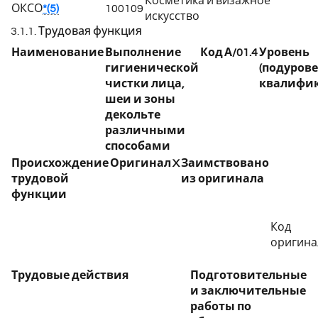
Косметика и визажное
ОКСО
*(5)
100109
искусство
3.1.1. Трудовая функция
Наименование
Выполнение
Код
А/01.4
Уровень
гигиенической
(подурове
чистки лица,
квалифи
шеи и зоны
декольте
различными
способами
Происхождение
Оригинал
X
Заимствовано
трудовой
из оригинала
функции
Код
оригина
Трудовые действия
Подготовительные
и заключительные
работы по