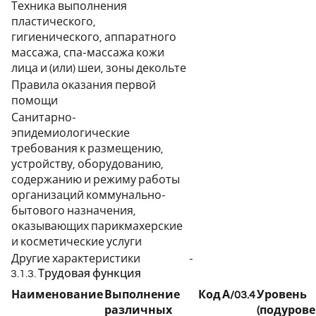
Техника выполнения
пластического,
гигиенического, аппаратного
массажа, спа-массажа кожи
лица и (или) шеи, зоны декольте
Правила оказания первой
помощи
Санитарно-
эпидемиологические
требования к размещению,
устройству, оборудованию,
содержанию и режиму работы
организаций коммунально-
бытового назначения,
оказывающих парикмахерские
и косметические услуги
Другие характеристики
-
3.1.3. Трудовая функция
Наименование
Выполнение
Код
А/03.4
Уровень
различных
(подурове