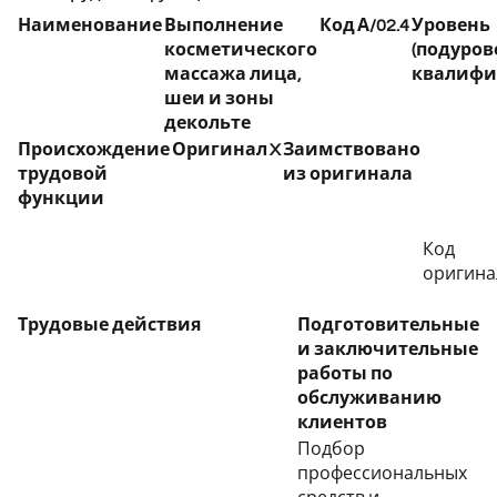
Наименование
Выполнение
Код
А/02.4
Уровень
косметического
(подуров
массажа лица,
квалифи
шеи и зоны
декольте
Происхождение
Оригинал
X
Заимствовано
трудовой
из оригинала
функции
Код
оригина
Трудовые действия
Подготовительные
и заключительные
работы по
обслуживанию
клиентов
Подбор
профессиональных