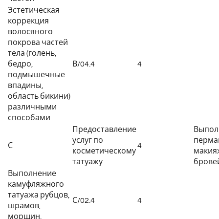
Эстетическая
коррекция
волосяного
покрова частей
тела (голень,
бедро,
В/04.4
4
подмышечные
впадины,
область бикини)
различными
способами
Предоставление
Выпол
услуг по
перма
С
4
косметическому
макия
татуажу
бровей
Выполнение
камуфляжного
татуажа рубцов,
С/02.4
4
шрамов,
морщин,