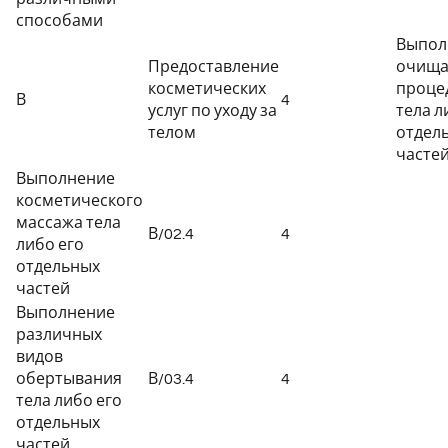
способами
Выпол
Предоставление
очищ
косметических
проце
В
4
услуг по уходу за
тела л
телом
отдел
часте
Выполнение
косметического
массажа тела
В/02.4
4
либо его
отдельных
частей
Выполнение
различных
видов
обертывания
В/03.4
4
тела либо его
отдельных
частей