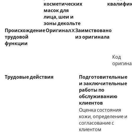
косметических
квалифи
масок для
лица, шеи и
зоны декольте
Происхождение
Оригинал
X
Заимствовано
трудовой
из оригинала
функции
Код
оригина
Трудовые действия
Подготовительные
и заключительные
работы по
обслуживанию
клиентов
Оценка состояния
кожи, определение и
согласование с
клиентом