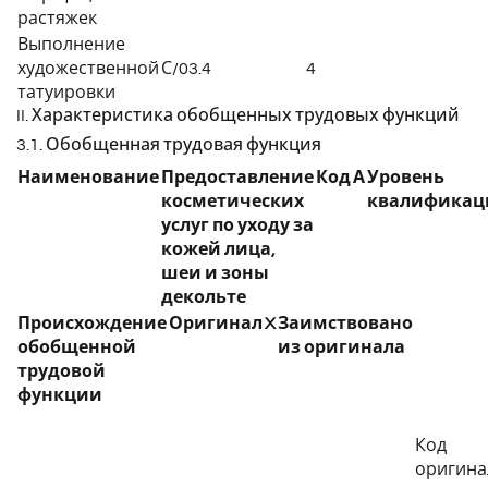
растяжек
Выполнение
художественной
С/03.4
4
татуировки
II. Характеристика обобщенных трудовых функций
3.1. Обобщенная трудовая функция
Наименование
Предоставление
Код
А
Уровень
косметических
квалификац
услуг по уходу за
кожей лица,
шеи и зоны
декольте
Происхождение
Оригинал
X
Заимствовано
обобщенной
из оригинала
трудовой
функции
Код
оригина