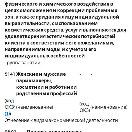
физического и химического воздействия в
целях омоложения и коррекции проблемных
зон, а также придания лицу индивидуальной
выразительности, с использованием
косметических средств; услуги выполняются для
удовлетворения эстетических потребностей
клиента в соответствии с его пожеланиями,
направлениями моды и с учетом его
индивидуальных особенностей
Группа занятий:
5141
Женские и мужские
-
-
парикмахеры,
косметики и работники
родственных профессий
(код
(код
ОКЗ
*
(наименование)
(наименование)
ОКЗ)
(1)
)
Отнесение к видам экономической деятельности:
96.02
Предоставление услуг