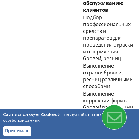
обслуживанию
клиентов
Подбор
профессиональных
средств и
препаратов для
проведения окраски
и оформления
бровей, ресниц
Выполнение
окраски бровей,
ресниц различными
способами
Выполнение
коррекции формы
бровей различными
способами
Сайт использует Cookies
Используя сайт, вы соглашаетесь с
обработкой данных
.
Консультирование
клиента по окраске и
Принимаю
оформлению