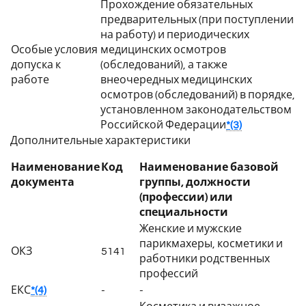
Прохождение обязательных
предварительных (при поступлении
на работу) и периодических
Особые условия
медицинских осмотров
допуска к
(обследований), а также
работе
внеочередных медицинских
осмотров (обследований) в порядке,
установленном законодательством
Российской Федерации
*(3)
Дополнительные характеристики
Наименование
Код
Наименование базовой
документа
группы, должности
(профессии) или
специальности
Женские и мужские
парикмахеры, косметики и
ОКЗ
5141
работники родственных
профессий
ЕКС
*(4)
-
-