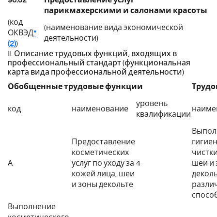
парикмахерскими и салонами красоты
(код
(наименование вида экономической
ОКВЭД
*
деятельности)
(2)
)
II. Описание трудовых функций, входящих в
профессиональный стандарт (функциональная
карта вида профессиональной деятельности)
Обобщенные трудовые функции
Трудо
уровень
код
наименование
наиме
квалификации
Выпол
Предоставление
гигие
косметических
чистки
А
услуг по уходу за
4
шеи и
кожей лица, шеи
декол
и зоны декольте
разли
спосо
Выполнение