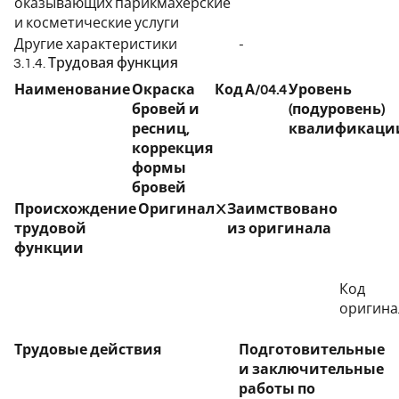
оказывающих парикмахерские
и косметические услуги
Другие характеристики
-
3.1.4. Трудовая функция
Наименование
Окраска
Код
А/04.4
Уровень
бровей и
(подуровень)
ресниц,
квалификаци
коррекция
формы
бровей
Происхождение
Оригинал
X
Заимствовано
трудовой
из оригинала
функции
Код
оригина
Трудовые действия
Подготовительные
и заключительные
работы по