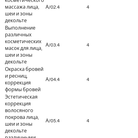
косметического
массажа лица,
А/02.4
4
шеи и зоны
декольте
Выполнение
различных
косметических
А/03.4
4
масок для лица,
шеи и зоны
декольте
Окраска бровей
и ресниц,
А/04.4
4
коррекция
формы бровей
Эстетическая
коррекция
волосяного
покрова лица,
А/05.4
4
шеи и зоны
декольте
различными