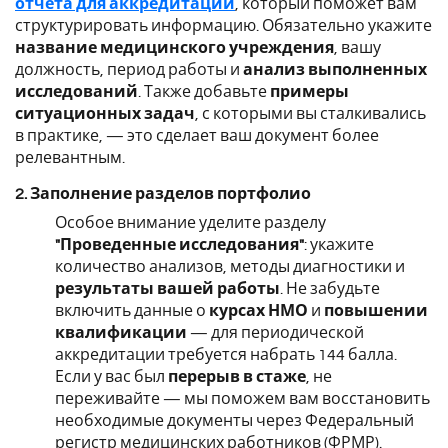
отчета для аккредитации
, который поможет вам
структурировать информацию. Обязательно укажите
название медицинского учреждения
, вашу
должность, период работы и
анализ выполненных
исследований
. Также добавьте
примеры
ситуационных задач
, с которыми вы сталкивались
в практике, — это сделает ваш документ более
релевантным.
2. Заполнение разделов портфолио
Особое внимание уделите разделу
"Проведенные исследования"
: укажите
количество анализов, методы диагностики и
результаты вашей работы
. Не забудьте
включить данные о
курсах НМО
и
повышении
квалификации
— для периодической
аккредитации требуется набрать 144 балла.
Если у вас был
перерыв в стаже
, не
переживайте — мы поможем вам восстановить
необходимые документы через Федеральный
регистр медицинских работников (ФРМР).