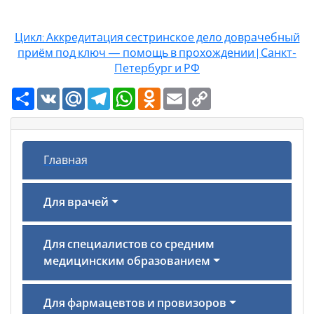
Цикл: Аккредитация сестринское дело доврачебный
приём под ключ — помощь в прохождении | Санкт-
Петербург и РФ
Ресурс
VK
Mail.Ru
Telegram
WhatsApp
Odnoklassniki
Email
Copy
Link
Главная
Для врачей
Для специалистов со средним
медицинским образованием
Для фармацевтов и провизоров