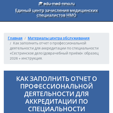
Перейти к основному тексту
edu-med-nmo.ru
Единый центр зачисления медицинских
специалистов НМО
Главная
Материалы центра обслуживания
Как заполнить отчет о профессиональной
деятельности для аккредитации по специальности
«Сестринское дело (доврачебный приём)»: образец
2026 + инструкция.
КАК ЗАПОЛНИТЬ ОТЧЕТ О
ПРОФЕССИОНАЛЬНОЙ
ДЕЯТЕЛЬНОСТИ ДЛЯ
АККРЕДИТАЦИИ ПО
СПЕЦИАЛЬНОСТИ