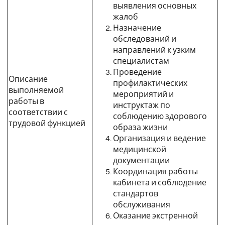
выявления основных
жалоб
Назначение
обследований и
направлений к узким
специалистам
Проведение
Описание
профилактических
выполняемой
мероприятий и
работы в
инструктаж по
соответствии с
соблюдению здорового
трудовой функцией
образа жизни
Организация и ведение
медицинской
документации
Координация работы
кабинета и соблюдение
стандартов
обслуживания
Оказание экстренной