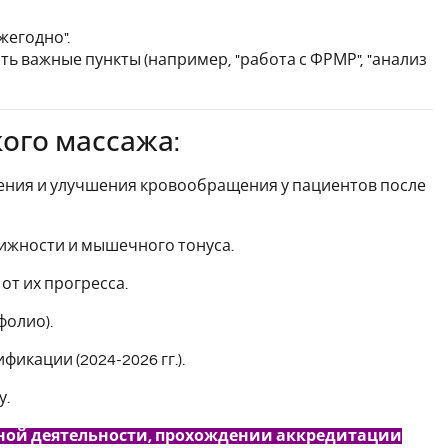
жегодно".
ть важные пункты (например, "работа с ФРМР", "анализ
ого массажа:
жения и улучшения кровообращения у пациентов после
ижности и мышечного тонуса.
от их прогресса.
фолио).
икации (2024-2026 гг.).
у.
ьной деятельности, прохождении аккредитации