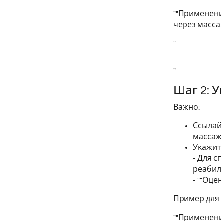
""Применени
через масса
"
"
Шаг 2: 
Важно:
Ссылай
массаж
Укажит
- Для 
реабил
- ""Оц
Пример для 
""Применени