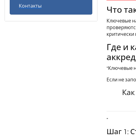
Контакты
Что та
Ключевые н
проверяются
критически 
Где и 
аккред
"Ключевые н
Если не зап
Как
"
Шаг 1: 