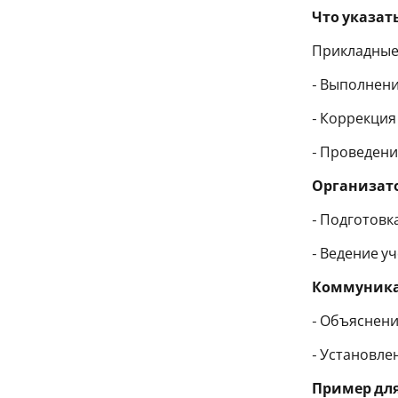
Что указать
Прикладные 
- Выполнени
- Коррекция
- Проведени
Организато
- Подготовк
- Ведение у
Коммуника
- Объяснени
- Установле
Пример для