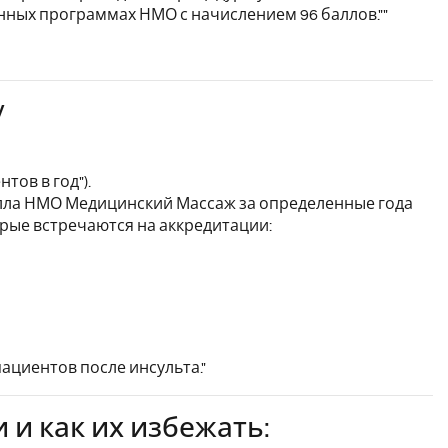
ных программах НМО с начислением 96 баллов.""
у
ов в год").
алла НМО Медицинский Массаж за определенные года
рые встречаются на аккредитации:
ациентов после инсульта."
и как их избежать: