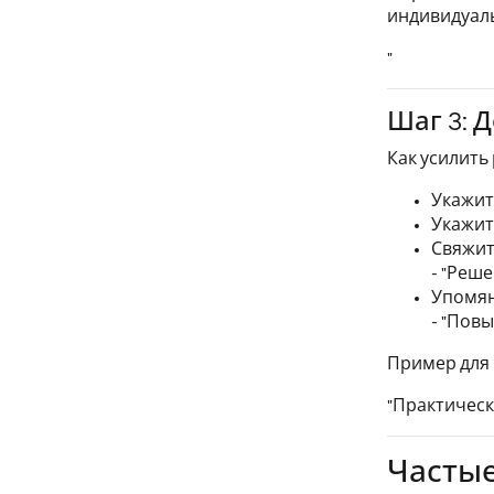
индивидуаль
"
Шаг 3: 
Как усилить 
Укажит
Укажит
Свяжит
- "Реше
Упомян
- "Пов
Пример для 
"Практическ
Частые