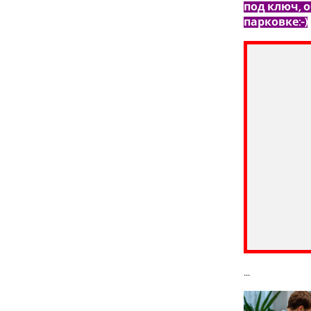
под ключ, 
парковке:-)
...