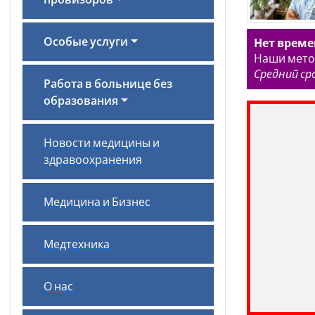
провизоров
Особые услуги
Нет време
Наши метод
Средний ср
Работа в больнице без
образования
Новости медицины и
здравоохранения
Медицина и Бизнес
Медтехника
О нас