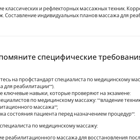
е классических и рефлекторных массажных техник. Кор
ж. Составление индивидуальных планов массажа для реаб
Упомяните специфические требовани
тесь на профстандарт специалиста по медицинскому мас
а для реабилитации"").
е ключевые навыки, которые проверяют на экзамене:
специалистов по медицинскому массажу: ""владение техни
итационного массажа"",
енка состояния пациента перед назначением процедур"".
специалиста по медицинскому массажу:
е реабилитационного массажа для восстановления посл