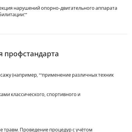
рекция нарушений опорно-двигательного аппарата
илитации.""
я профстандарта
сажу (например, ""применение различных техник
ками классического, спортивного и
е травм. Проведение процедур с учётом