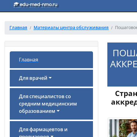
Перейти к основному тексту
edu-med-nmo.ru
Главная
Материалы центра обслуживания
Пошаговое
ПОША
Главная
АККР
Для врачей
Стран
Для специалистов со
аккред
средним медицинским
образованием
Для фармацевтов и