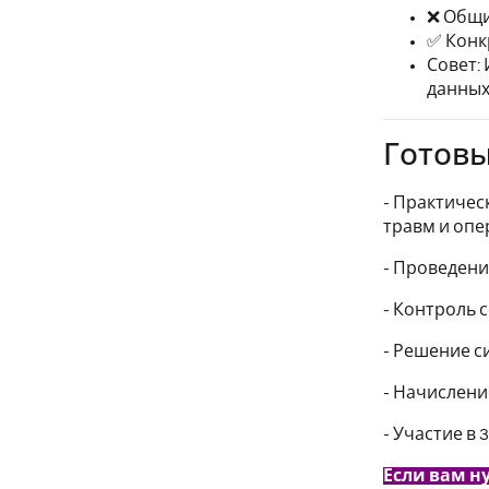
❌ Общи
✅ Конк
Совет:
данных"
Готовы
- Практичес
травм и опе
- Проведени
- Контроль 
- Решение с
- Начислени
- Участие в
Если вам н