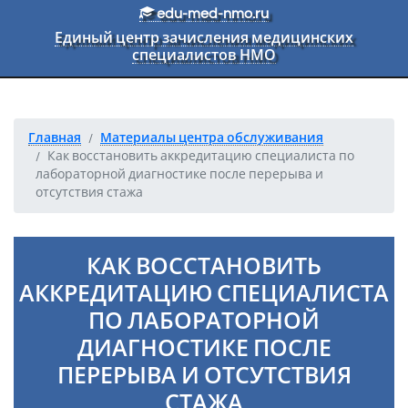
Перейти к основному тексту
edu-med-nmo.ru
Единый центр зачисления медицинских
специалистов НМО
Главная
Материалы центра обслуживания
Как восстановить аккредитацию специалиста по
лабораторной диагностике после перерыва и
отсутствия стажа
КАК ВОССТАНОВИТЬ
АККРЕДИТАЦИЮ СПЕЦИАЛИСТА
ПО ЛАБОРАТОРНОЙ
ДИАГНОСТИКЕ ПОСЛЕ
ПЕРЕРЫВА И ОТСУТСТВИЯ
СТАЖА