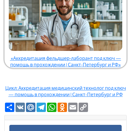
«Аккредитация фельдшер‑лаборант под ключ —
помощь в прохождении | Санкт-Петербург и РФ»
Цикл: Аккредитация медицинский технолог под ключ
— помощь в прохождении | Санкт-Петербург и РФ
Ресурс
VK
Mail.Ru
Telegram
WhatsApp
Odnoklassniki
Email
Copy
Link