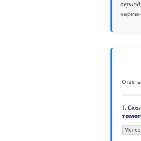
период
вариан
Ответь
1. Ск
томо
Менее 