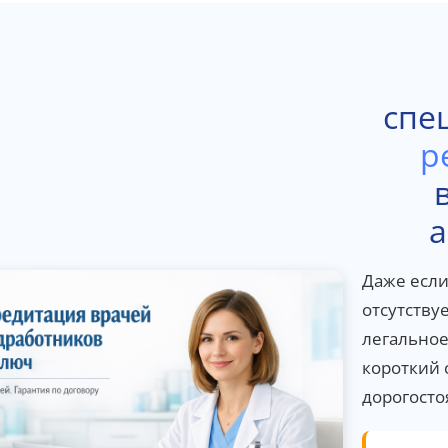
спе
р
а
Даже есл
отсутству
легальное
короткий 
дорогосто