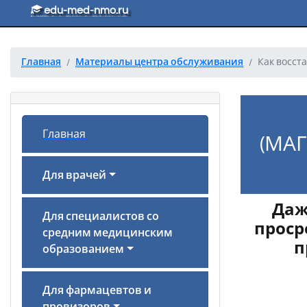
Перейти к основному тексту
edu-med-nmo.ru
Главная
Материалы центра обслуживания
Как восст
Главная
(МА
Для врачей
Даж
Для специалистов со
проср
средним медицинским
п
образованием
Для фармацевтов и