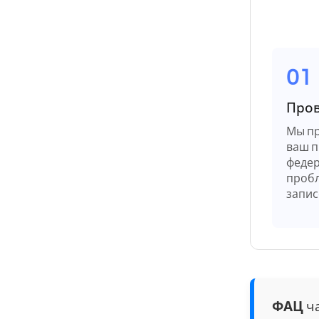
01
Пров
Мы пр
ваш п
федер
пробл
запис
ФАЦ
ча