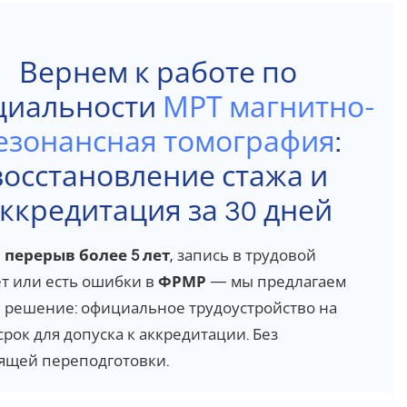
Вернем к работе по
циальности
МРТ магнитно-
езонансная томография
:
восстановление стажа и
ккредитация за 30 дней
и
перерыв более 5 лет
, запись в трудовой
ет или есть ошибки в
ФРМР
— мы предлагаем
 решение: официальное трудоустройство на
срок для допуска к аккредитации. Без
ящей переподготовки.