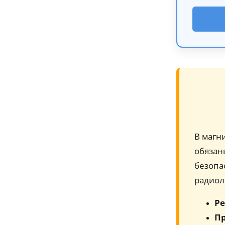
В магн
обязан
безопа
радиол
Ре
Пр