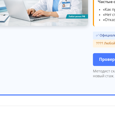
Частые 
«Как п
«Нет 
«Отказ
✅ Официаль
???? Любой
Провер
Методист ск
новый стаж.