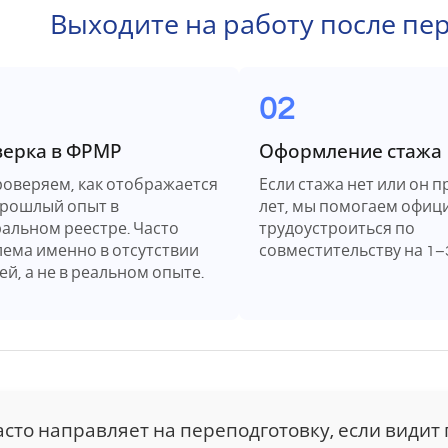
Выходите на работу после пе
02
ерка в ФРМР
Оформление стажа
оверяем, как отображается
Если стажа нет или он п
рошлый опыт в
лет, мы помогаем офиц
альном реестре. Часто
трудоустроиться по
ема именно в отсутствии
совместительству на 1–
ей, а не в реальном опыте.
сто направляет на переподготовку, если видит