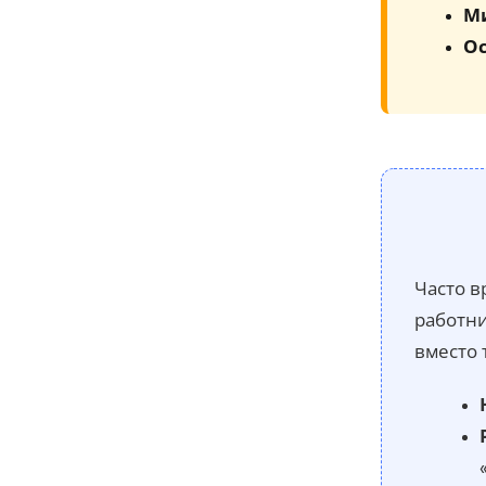
М
Ос
Часто в
работни
вместо 