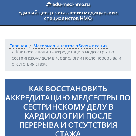
Перейти к основному тексту
edu-med-nmo.ru
Единый центр зачисления медицинских
специалистов НМО
Главная
Материалы центра обслуживания
Как восстановить аккредитацию медсестры по
сестринскому делу в кардиологии после перерыва и
отсутствия стажа
КАК ВОССТАНОВИТЬ
АККРЕДИТАЦИЮ МЕДСЕСТРЫ ПО
СЕСТРИНСКОМУ ДЕЛУ В
КАРДИОЛОГИИ ПОСЛЕ
ПЕРЕРЫВА И ОТСУТСТВИЯ
СТАЖА