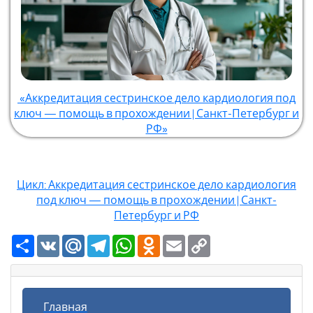
«Аккредитация сестринское дело кардиология под
ключ — помощь в прохождении | Санкт-Петербург и
РФ»
Цикл: Аккредитация сестринское дело кардиология
под ключ — помощь в прохождении | Санкт-
Петербург и РФ
Ресурс
VK
Mail.Ru
Telegram
WhatsApp
Odnoklassniki
Email
Copy
Link
Главная