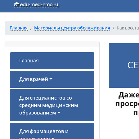
Перейти к основному тексту
edu-med-nmo.ru
Главная
Материалы центра обслуживания
Как восст
Главная
СЕ
Для врачей
Даже
Для специалистов со
проср
средним медицинским
п
образованием
Для фармацевтов и