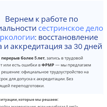
Вернем к работе по
иальности
сестринское дело
аркологии
: восстановление
а и аккредитация за 30 дней
и
перерыв более 5 лет
, запись в трудовой
ет или есть ошибки в
ФРМР
— мы предлагаем
 решение: официальное трудоустройство на
срок для допуска к аккредитации. Без
ящей переподготовки.
ситуации, которые мы решаем:
ройти аккредитацию, если не работал 5 лет?»