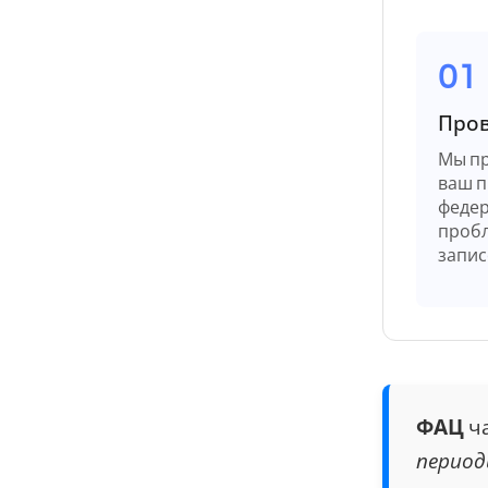
01
Пров
Мы пр
ваш п
федер
пробл
запис
ФАЦ
ча
период