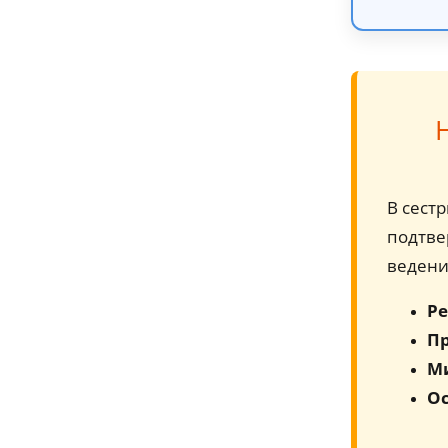
В сест
подтве
ведени
Ре
Пр
М
Ос