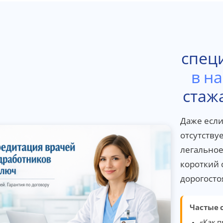
спец
в н
стаж
Даже есл
отсутству
легальное
короткий 
дорогосто
Частые 
«Как п