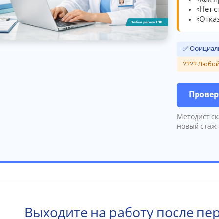
«Нет 
«Отказ
✅ Официаль
???? Любой
Провер
Методист ск
новый стаж.
Выходите на работу после пе