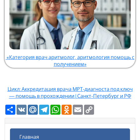
«Категория врач аритмолог, аритмология помощь с
получением»
Цикл: Аккредитация врача МРТ‑диагноста под ключ
— помощь в прохождении | Санкт-Петербург и РФ
Ресурс
VK
Mail.Ru
Telegram
WhatsApp
Odnoklassniki
Email
Copy
Link
Главная