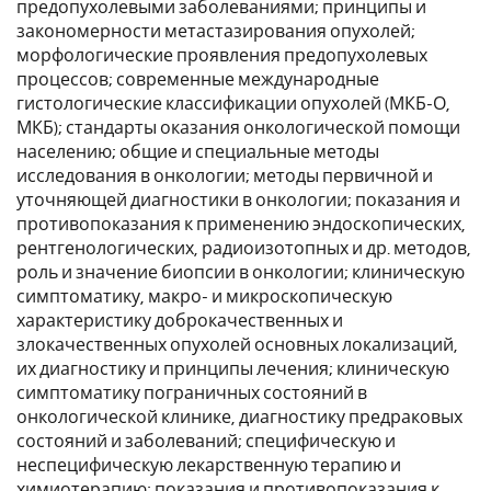
предопухолевыми заболеваниями; принципы и
закономерности метастазирования опухолей;
морфологические проявления предопухолевых
процессов; современные международные
гистологические классификации опухолей (МКБ-О,
МКБ); стандарты оказания онкологической помощи
населению; общие и специальные методы
исследования в онкологии; методы первичной и
уточняющей диагностики в онкологии; показания и
противопоказания к применению эндоскопических,
рентгенологических, радиоизотопных и др. методов,
роль и значение биопсии в онкологии; клиническую
симптоматику, макро- и микроскопическую
характеристику доброкачественных и
злокачественных опухолей основных локализаций,
их диагностику и принципы лечения; клиническую
симптоматику пограничных состояний в
онкологической клинике, диагностику предраковых
состояний и заболеваний; специфическую и
неспецифическую лекарственную терапию и
химиотерапию; показания и противопоказания к