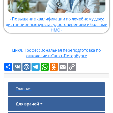
«Повышение квалификации по лечебному делу:
дистанционные курсы с удостоверением и баллами
НМО»
Цикл: Профессиональная переподготовка по
онкологии в Санкт‑Петербурге
Ресурс
VK
Mail.Ru
Telegram
WhatsApp
Odnoklassniki
Email
Copy
Link
Главная
Для врачей