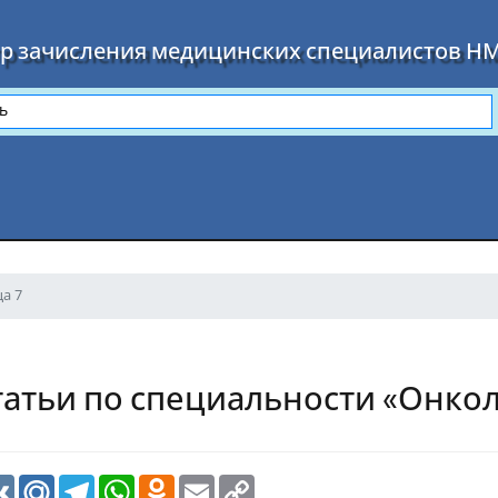
р зачисления медицинских специалистов Н
а 7
атьи по специальности «Онкол
урс
VK
Mail.Ru
Telegram
WhatsApp
Odnoklassniki
Email
Copy