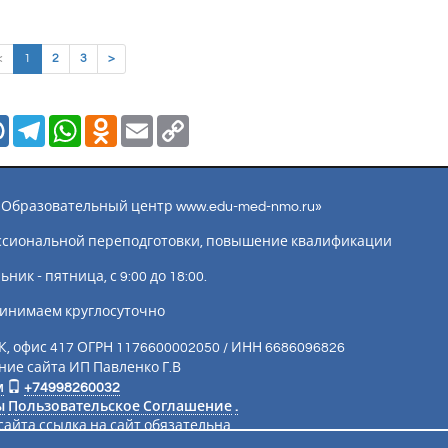
(current)
<
1
2
3
>
Mail.Ru
Telegram
WhatsApp
Odnoklassniki
Email
Copy
Link
ы «Образовательный центр www.edu-med-nmo.ru»
ссиональной переподготовки, повышение квалификации
ик - пятница, с 9:00 до 18:00.
инимаем круглосуточно
К, офис 417 ОГРН 1176600002050 / ИНН 6686096826
ие сайта ИП Павленко Г.В
м
+74998260032
ы
Пользовательское Соглашение
.
айта ссылка на сайт обязательна