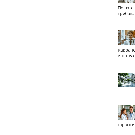
Пошагов
требов
Как зап
инструк
гаранти