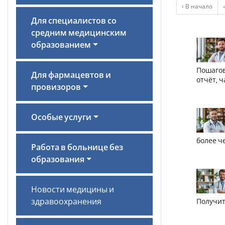
‹ В начало
Для специалистов со
средним медицинским
образованием
Пошагов
Для фармацевтов и
отчёт, 
провизоров
Особые услуги
более ч
Работа в больнице без
образования
Новости медицины и
здравоохранения
Получит