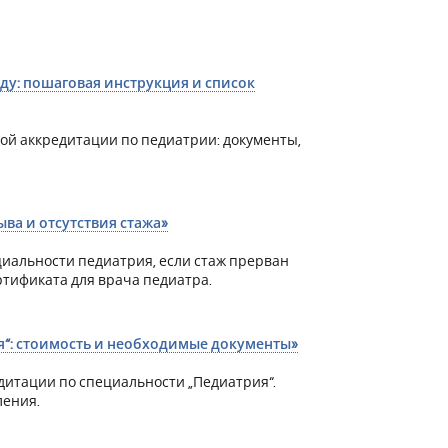
ду: пошаговая инструкция и список
й аккредитации по педиатрии: документы,
ва и отсутствия стажа»
циальности педиатрия, если стаж прерван
ртификата для врача педиатра.
я“: стоимость и необходимые документы»
дитации по специальности „Педиатрия“.
ления.