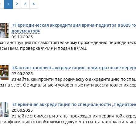
(current)
<
1
2
3
>
«Периодическая аккредитация врача‑педиатра в 2025 го
документов»
09.10.2025
ая инструкция по самостоятельному прохождению периодическо
часы НМО, проверка ФРМР и подача в ФАЦ.
«Как восстановить аккредитацию педиатра после переры
27.09.2025
Узнайте, как пройти периодическую аккредитацию по спе
ем на 5 лет. Официальные и ускоренные пути восстановления се
«Первичная аккредитация по специальности „Педиатри
20.06.2025
Узнайте стоимость и этапы прохождения первичной аккре
е информацию о необходимых документах и этапах подачи заяв