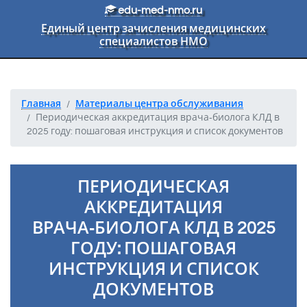
Перейти к основному тексту
edu-med-nmo.ru
Единый центр зачисления медицинских
специалистов НМО
Главная
Материалы центра обслуживания
Периодическая аккредитация врача‑биолога КЛД в
2025 году: пошаговая инструкция и список документов
ПЕРИОДИЧЕСКАЯ
АККРЕДИТАЦИЯ
ВРАЧА‑БИОЛОГА КЛД В 2025
ГОДУ: ПОШАГОВАЯ
ИНСТРУКЦИЯ И СПИСОК
ДОКУМЕНТОВ