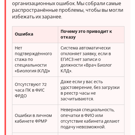
организационных ошибок. Мы собрали самые
распространённые проблемы, чтобы вы могли
избежать их заранее.
Почему это приводит к
Ошибка
отказу
Нет
Система автоматически
подтверждённого
отклоняет заявку, если в
стажа по
ЕГИСЗ нет записи о
специальности
должности «Врач Биолог
«Биология (КЛД)»
КЛД».
Даже если у вас есть
Отсутствуют 72
удостоверение, без загрузки
часа ПК в ФИС
в реестр часы не
ФРДО
засчитываются.
Неверная специальность,
Ошибки в личном
опечатки в ФИО или
кабинете ФРМР
отсутствие кабинета делают
подачу невозможной.