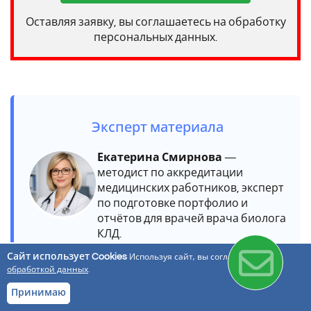
Оставляя заявку, вы соглашаетесь на обработку
персональных данных.
Эксперт материала
Екатерина Смирнова
—
методист по аккредитации
медицинских работников, эксперт
по подготовке портфолио и
отчётов для врачей врача биолога
КЛД.
Сайт использует Cookies
Используя сайт, вы соглашаетесь с
10+ лет опыта в сопровождении
обработкой данных
.
периодической аккредитации
Работа по профстандарту
Принимаю
«Биология (КЛД)»