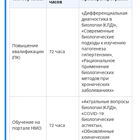
часов
«Дифференциальная
диагностика в
биологии (КЛД)»,
«Современные
биологические
подходы к изучению
Повышение
патогенеза
квалификации
72 часа
гипертензии»,
(ПК)
«Рациональное
применение
биологических
методов при
хронических
заболеваниях»
«Актуальные вопросы
биологии (КЛД)»,
«COVID-19:
биологические
Обучение на
72 часа
аспекты»,
портале НМО
«Обновлённые
клинические