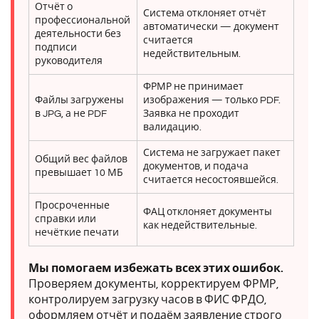
Отчёт о
Система отклоняет отчёт
профессиональной
автоматически — документ
деятельности без
считается
подписи
недействительным.
руководителя
ФРМР не принимает
Файлы загружены
изображения — только PDF.
в JPG, а не PDF
Заявка не проходит
валидацию.
Система не загружает пакет
Общий вес файлов
документов, и подача
превышает 10 МБ
считается несостоявшейся.
Просроченные
ФАЦ отклоняет документы
справки или
как недействительные.
нечёткие печати
Мы помогаем избежать всех этих ошибок.
Проверяем документы, корректируем ФРМР,
контролируем загрузку часов в ФИС ФРДО,
оформляем отчёт и подаём заявление строго