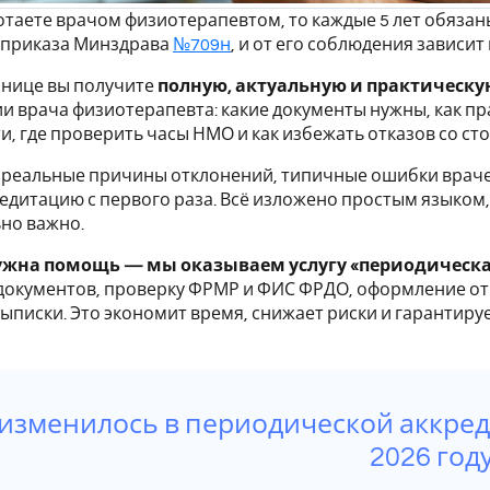
отаете врачом физиотерапевтом, то каждые 5 лет обяза
 приказа Минздрава
№709н
, и от его соблюдения зависи
анице вы получите
полную, актуальную и практическ
и врача физиотерапевта: какие документы нужны, как п
и, где проверить часы НМО и как избежать отказов со ст
 реальные причины отклонений, типичные ошибки враче
едитацию с первого раза. Всё изложено простым языком,
но важно.
ужна помощь — мы оказываем услугу «периодическа
документов, проверку ФРМР и ФИС ФРДО, оформление от
ыписки. Это экономит время, снижает риски и гарантиру
 изменилось в периодической аккре
2026 год