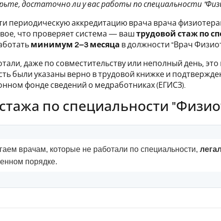
ерьте, достаточно ли у вас работы по специальности "Физи
и периодическую аккредитацию врача врача физиотерап
вое, что проверяет система — ваш
трудовой стаж по с
аботать
минимум 2–3 месяца
в должности "Врач Физиот
отали, даже по совместительству или неполный день, эт
ть были указаны верно в трудовой книжке и подтвержд
ном фонде сведений о медработниках (ЕГИСЗ).
 стажа по специальности "Физио
аем врачам, которые не работали по специальности,
лега
ленном порядке.