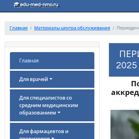
Перейти к основному тексту
edu-med-nmo.ru
Главная
Материалы центра обслуживания
Периодиче
ПЕР
Главная
2025
Для врачей
П
аккред
Для специалистов со
средним медицинским
образованием
Для фармацевтов и