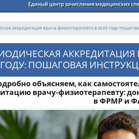
Единый центр зачисления медицинских с
ская аккредитация врача‑физиотерапевта в 2025 году: пошагова
ИОДИЧЕСКАЯ АККРЕДИТАЦИЯ 
 ГОДУ: ПОШАГОВАЯ ИНСТРУК
одробно объясняем, как самостоят
итацию врачу‑физиотерапевту: док
в ФРМР и Ф