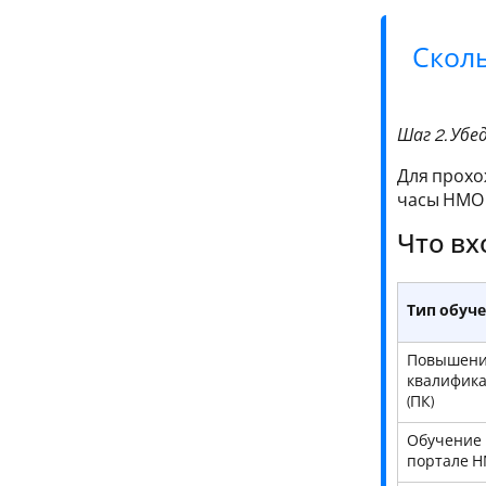
Сколь
Шаг 2. Убе
Для прохо
часы НМО
Что вх
Тип обуч
Повышен
квалифик
(ПК)
Обучение 
портале 