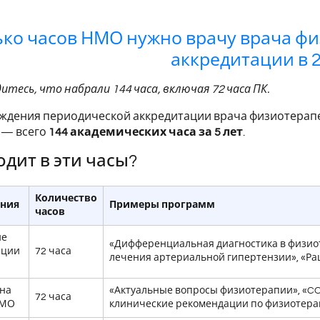
ко часов НМО нужно врачу врача ф
аккредитации в 2
дитесь, что набрали 144 часа, включая 72 часа ПК.
ждения периодической аккредитации врача физиотерапев
 — всего
144 академических часа за 5 лет
.
одит в эти часы?
Количество
ения
Примеры программ
часов
ие
«Дифференциальная диагностика в физио
ации
72 часа
лечения артериальной гипертензии», «Р
на
«Актуальные вопросы физиотерапии», «CO
72 часа
НМО
клинические рекомендации по физиотер