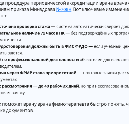
ода процедура периодической аккредитации врача врач
ниям приказа Минздрава
№709н
. Вот ключевые изменени
ов:
сточена проверка стажа
— система автоматически сверяет дол
ательное наличие 72 часов ПК
— без подтверждённых програм
матически.
 удостоверения должны быть в ФИС ФРДО
— если учебный цент
итываются.
ёт о профессиональной деятельности
обязателен для всех спе
водителем.
ача через ФРМР стала приоритетной
— почтовые заявки рассм
кументах.
к рассмотрения — до 40 рабочих дней
, но при несогласованно
оняет заявку.
к поможет врачу врача физиотерапевта быстро понять, 
ке документов.