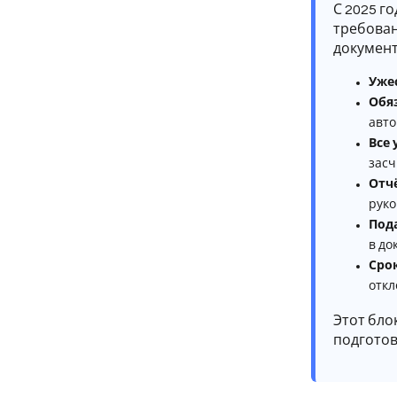
С 2025 г
требова
документ
Уже
Обяз
авто
Все
засч
Отч
руко
Под
в до
Сро
откл
Этот бло
подготов