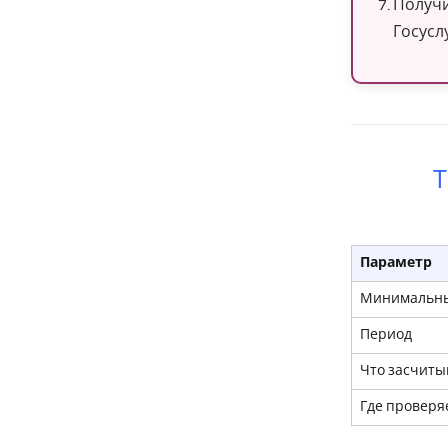
Получи
Госуслу
Т
Параметр
Минимальны
Период
Что засчиты
Где проверя