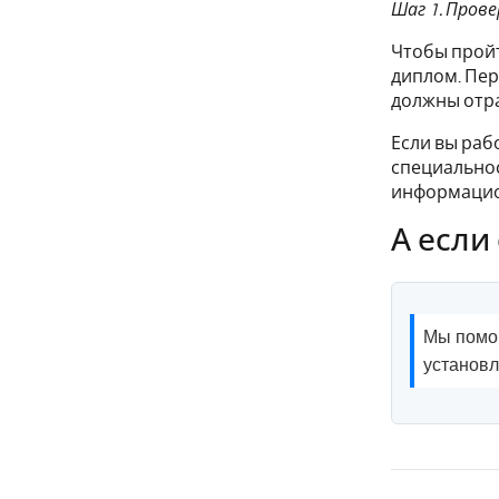
Шаг 1. Пров
Чтобы пройт
диплом. Пер
должны отр
Если вы раб
специальнос
информацион
А если
Мы помог
установ