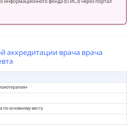
го информационного фонда (ЕГИСЗ) через портал
ой аккредитации врача врача
евта
Физиотерапия»
а по основному месту