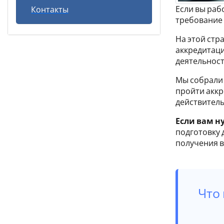
Если вы раб
Контакты
требование
На этой стр
аккредитаци
деятельност
Мы собрали
пройти аккр
действитель
Если вам н
подготовку 
получения в
Что