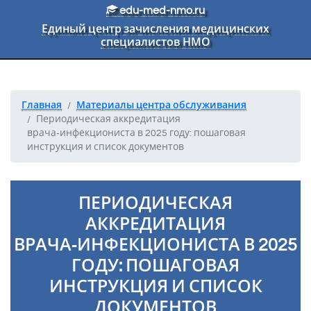
Перейти к основному тексту
edu-med-nmo.ru
Единый центр зачисления медицинских
специалистов НМО
Главная
Материалы центра обслуживания
Периодическая аккредитация
врача‑инфекциониста в 2025 году: пошаговая
инструкция и список документов
ПЕРИОДИЧЕСКАЯ
АККРЕДИТАЦИЯ
ВРАЧА‑ИНФЕКЦИОНИСТА В 2025
ГОДУ: ПОШАГОВАЯ
ИНСТРУКЦИЯ И СПИСОК
ДОКУМЕНТОВ