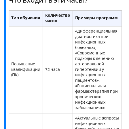
Что входит в эти часы?
Количество
Тип обучения
Примеры программ
часов
«Дифференциальная
диагностика при
инфекционных
болезнях»,
«Современные
подходы к лечению
Повышение
артериальной
квалификации
72 часа
гипертензии у
(ПК)
инфекционных
пациентов»,
«Рациональная
фармакотерапия при
хронических
инфекционных
заболеваниях»
«Актуальные вопросы
инфекционных