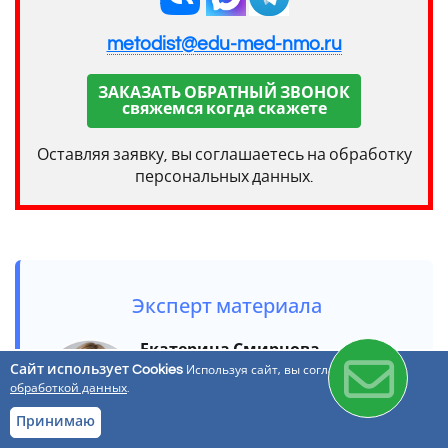
metodist@edu-med-nmo.ru
ЗАКАЗАТЬ ОБРАТНЫЙ ЗВОНОК
свяжемся когда скажете
Оставляя заявку, вы соглашаетесь на обработку
персональных данных.
Эксперт материала
Екатерина Смирнова
—
Сайт использует Cookies
методист по аккредитации
Используя сайт, вы соглашаетесь с
обработкой данных
.
медицинских работников, эксперт
по подготовке портфолио и
Принимаю
отчётов для врачей врача