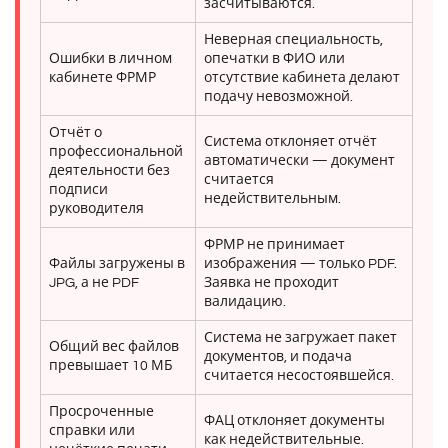
засчитываются.
Неверная специальность,
Ошибки в личном
опечатки в ФИО или
кабинете ФРМР
отсутствие кабинета делают
подачу невозможной.
Отчёт о
Система отклоняет отчёт
профессиональной
автоматически — документ
деятельности без
считается
подписи
недействительным.
руководителя
ФРМР не принимает
Файлы загружены в
изображения — только PDF.
JPG, а не PDF
Заявка не проходит
валидацию.
Система не загружает пакет
Общий вес файлов
документов, и подача
превышает 10 МБ
считается несостоявшейся.
Просроченные
ФАЦ отклоняет документы
справки или
как недействительные.