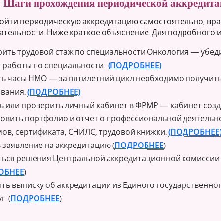
 Шаги прохождения периодической аккредитац
ойти периодическую аккредитацию самостоятельно, вра
ательности. Ниже краткое объяснение. Для подробного и
ить трудовой стаж по специальности Онкология — убедит
 работы по специальности.
(ПОДРОБНЕЕ)
ь часы НМО — за пятилетний цикл необходимо получить
вания.
(ПОДРОБНЕЕ)
ь или проверить личный кабинет в ФРМР — кабинет созда
овить портфолио и отчет о профессиональной деятельн
ов, сертификата, СНИЛС, трудовой книжки.
(ПОДРОБНЕЕ
 заявление на аккредитацию (
ПОДРОБНЕЕ
)
ься решения Центральной аккредитационной комиссии (
ОБНЕЕ
)
ть выписку об аккредитации из Единого государственно
г. (
ПОДРОБНЕЕ
)