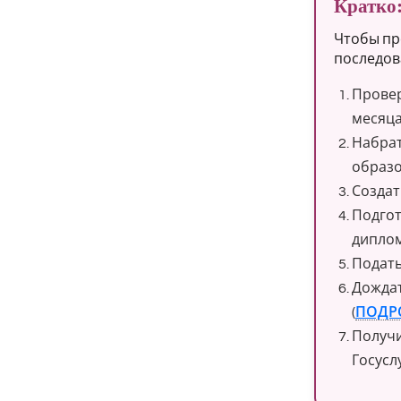
Кратко:
Чтобы пр
последов
Провер
месяца
Набрат
образо
Создат
Подгот
диплом
Подать
Дождат
(
ПОДР
Получи
Госуслу