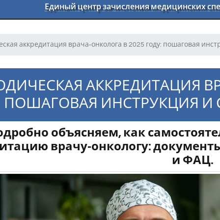
Единый центр зачисления медицинских с
ская аккредитация врача‑онколога в 2025 году: пошаговая инст
ДИЧЕСКАЯ АККРЕДИТАЦИЯ ВРА
ПОШАГОВАЯ ИНСТРУКЦИЯ И
одробно объясняем, как самостоят
итацию врачу‑онкологу: документы,
и ФАЦ.