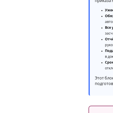
приказа
Уже
Обяз
авто
Все
засч
Отч
руко
Под
в до
Сро
откл
Этот бло
подготов