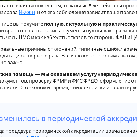
отаете врачом онкологом, то каждые 5 лет обязаны про
нздрава
№709н
, и от его соблюдения зависит ваше прав
анице вы получите
полную, актуальную и практическ
и врача онколога: какие документы нужны, как правиль
ть часы НМО и как избежать отказов со стороны ФАЦ и ЦА
 реальные причины отклонений, типичные ошибки враче
едитацию с первого раза. Всё изложено простым языком,
но важно.
ужна помощь — мы оказываем услугу «периодическа
документов, проверку ФРМР и ФИС ФРДО, оформление от
ыписки. Это экономит время, снижает риски и гарантиру
зменилось в периодической аккредит
ода процедура периодической аккредитации врача врач