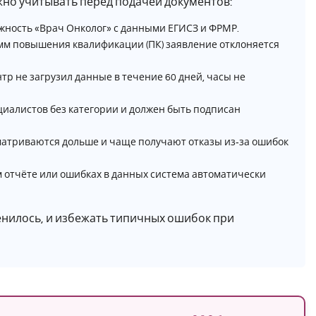
жно учитывать перед подачей документов:
жность «Врач Онколог» с данными ЕГИСЗ и ФРМР.
м повышения квалификации (ПК) заявление отклоняется
р не загрузил данные в течение 60 дней, часы не
циалистов без категории и должен быть подписан
атриваются дольше и чаще получают отказы из‑за ошибок
м отчёте или ошибках в данных система автоматически
енилось, и избежать типичных ошибок при