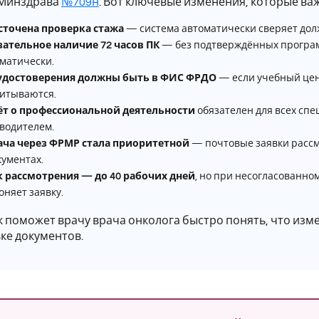
 Минздрава
№709н
. Вот ключевые изменения, которые ва
сточена проверка стажа
— система автоматически сверяет дол
ательное наличие 72 часов ПК
— без подтверждённых програм
матически.
 удостоверения должны быть в ФИС ФРДО
— если учебный цент
итываются.
ёт о профессиональной деятельности
обязателен для всех спе
водителем.
ача через ФРМР стала приоритетной
— почтовые заявки рассм
кументах.
к рассмотрения — до 40 рабочих дней
, но при несогласованно
оняет заявку.
к поможет врачу врача онколога быстро понять, что изм
ке документов.