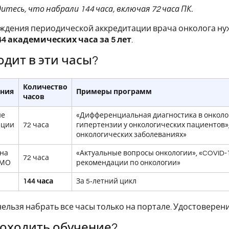
дитесь, что набрали 144 часа, включая 72 часа ПК.
ждения периодической аккредитации врача онколога нуж
44 академических часа за 5 лет
.
одит в эти часы?
Количество
ения
Примеры программ
часов
ие
«Дифференциальная диагностика в онколо
ации
72 часа
гипертензии у онкологических пациентов
онкологических заболеваниях»
на
«Актуальные вопросы онкологии», «COVID-
72 часа
НМО
рекомендации по онкологии»
144 часа
За 5‑летний цикл
 нельзя набрать все часы только на портале. Удостоверен
оходить обучение?