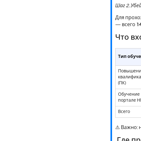
Шаг 2. Убе
Для прохо
— всего
1
Что вх
Тип обуч
Повышен
квалифик
(ПК)
Обучение 
портале 
Всего
⚠️ Важно:
Где пр