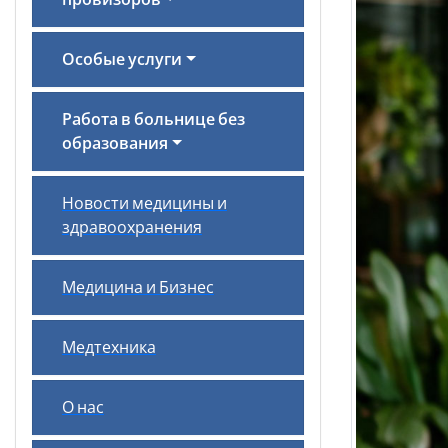
провизоров
Особые услуги
Работа в больнице без
образования
Новости медицины и
здравоохранения
Медицина и Бизнес
Медтехника
О нас