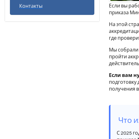
Если вы раб
Контакты
приказа Ми
На этой стр
аккредитаци
где провери
Мы собрали
пройти аккр
действитель
Если вам н
подготовку 
получения в
Что и
С 2025 г