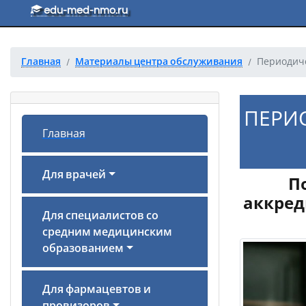
Перейти к основному тексту
edu-med-nmo.ru
Главная
Материалы центра обслуживания
Периодиче
ПЕРИО
Главная
Для врачей
П
аккред
Для специалистов со
средним медицинским
образованием
Для фармацевтов и