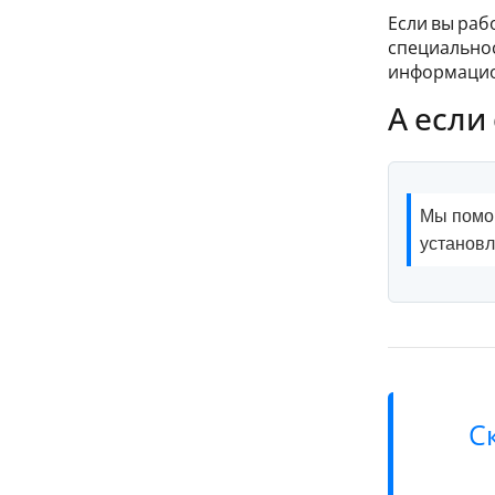
Если вы раб
специальнос
информацион
А если
Мы помог
установ
С