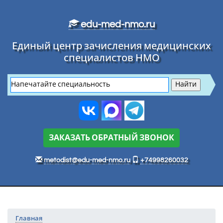
Перейти к основному тексту
edu-med-nmo.ru
Единый центр зачисления медицинских
специалистов НМО
ЗАКАЗАТЬ ОБРАТНЫЙ ЗВОНОК
metodist@edu-med-nmo.ru
+74998260032
Главная