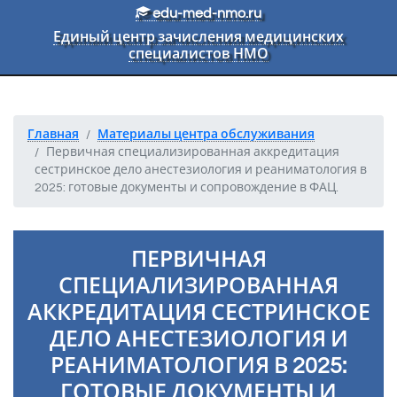
Перейти к основному тексту
edu-med-nmo.ru
Единый центр зачисления медицинских
специалистов НМО
Главная
Материалы центра обслуживания
Первичная специализированная аккредитация
сестринское дело анестезиология и реаниматология в
2025: готовые документы и сопровождение в ФАЦ.
ПЕРВИЧНАЯ
СПЕЦИАЛИЗИРОВАННАЯ
АККРЕДИТАЦИЯ СЕСТРИНСКОЕ
ДЕЛО АНЕСТЕЗИОЛОГИЯ И
РЕАНИМАТОЛОГИЯ В 2025:
ГОТОВЫЕ ДОКУМЕНТЫ И