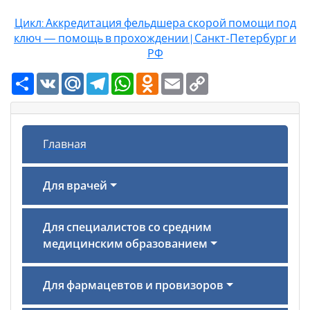
Цикл: Аккредитация фельдшера скорой помощи под
ключ — помощь в прохождении | Санкт-Петербург и
РФ
Ресурс
VK
Mail.Ru
Telegram
WhatsApp
Odnoklassniki
Email
Copy
Link
Главная
Для врачей
Для специалистов со средним
медицинским образованием
Для фармацевтов и провизоров