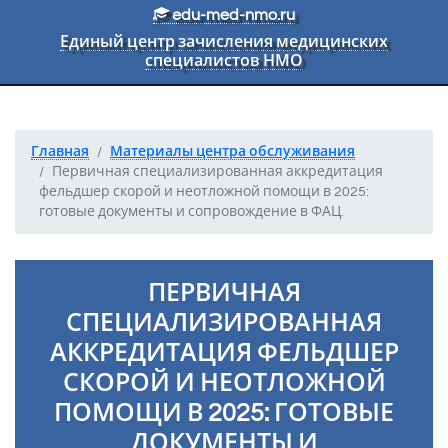
Перейти к основному тексту
edu-med-nmo.ru
Единый центр зачисления медицинских
специалистов НМО
Главная
Материалы центра обслуживания
Первичная специализированная аккредитация
фельдшер скорой и неотложной помощи в 2025:
готовые документы и сопровождение в ФАЦ.
ПЕРВИЧНАЯ
СПЕЦИАЛИЗИРОВАННАЯ
АККРЕДИТАЦИЯ ФЕЛЬДШЕР
СКОРОЙ И НЕОТЛОЖНОЙ
ПОМОЩИ В 2025: ГОТОВЫЕ
ДОКУМЕНТЫ И