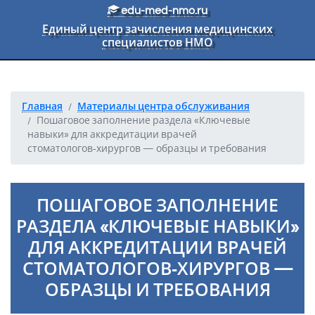
Перейти к основному тексту
edu-med-nmo.ru
Единый центр зачисления медицинских
специалистов НМО
Главная
Материалы центра обслуживания
Пошаговое заполнение раздела «Ключевые
навыки» для аккредитации врачей
стоматологов‑хирургов — образцы и требования
ПОШАГОВОЕ ЗАПОЛНЕНИЕ
РАЗДЕЛА «КЛЮЧЕВЫЕ НАВЫКИ»
ДЛЯ АККРЕДИТАЦИИ ВРАЧЕЙ
СТОМАТОЛОГОВ‑ХИРУРГОВ —
ОБРАЗЦЫ И ТРЕБОВАНИЯ