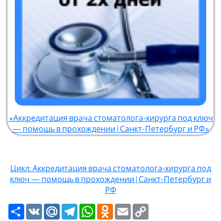
«Аккредитация врача стоматолога‑хирурга под ключ
— помощь в прохождении | Санкт-Петербург и РФ»
Цикл: Аккредитация врача стоматолога‑хирурга под
ключ — помощь в прохождении | Санкт-Петербург и
РФ
Ресурс
VK
Mail.Ru
Telegram
WhatsApp
Odnoklassniki
Email
Copy
Link