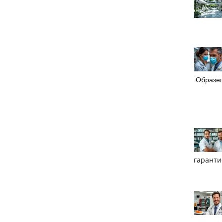
Образец
гаранти