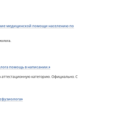
ание медицинской помощи населению по
иолога.
олога помощь в написании.»
 аттестационную категорию. Официально. С
нсфузиолога»