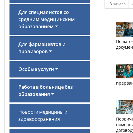
‹ В начало
Для специалистов со
средним медицинским
образованием
Пошагов
Для фармацевтов и
докумен
провизоров
Особые услуги
прерван
Работа в больнице без
образования
Новости медицины и
здравоохранения
Первичн
помощь 
договор