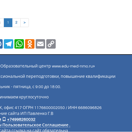
(current)
<
1
2
>
Mail.Ru
Telegram
WhatsApp
Odnoklassniki
Email
Copy
Link
ы «Образовательный центр www.edu-med-nmo.ru»
ссиональной переподготовки, повышение квалификации
ик - пятница, с 9:00 до 18:00.
инимаем круглосуточно
К, офис 417 ОГРН 1176600002050 / ИНН 6686096826
ие сайта ИП Павленко Г.В
м
+74998260032
ы
Пользовательское Соглашение
.
айта ссылка на сайт обязательна