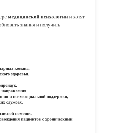
медицинской психологии
фере
и хотят
бновить знания и получить
нарных команд,
ского здоровья,
ейронаук,
о направления,
ния и психосоциальной поддержки,
ких службах,
ризисной помощи,
ровождения пациентов с хроническими