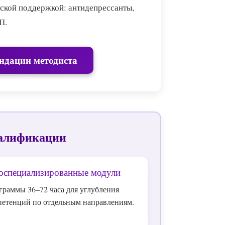
еской поддержкой: антидепрессанты,
П.
ндации методиста
алификации
оспециализированные модули
граммы 36–72 часа для углубления
петенций по отдельным направлениям.