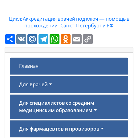
Цикл: Аккредитация врачей под ключ — помощь в
прохождении | Санкт-Петербург и РФ
Ресурс
VK
Mail.Ru
Telegram
WhatsApp
Odnoklassniki
Email
Copy
Link
Главная
Для врачей
Для специалистов со средним
медицинским образованием
Для фармацевтов и провизоров