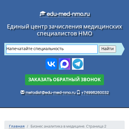
Перейти к основному тексту
edu-med-nmo.ru
Единый центр зачисления медицинских
специалистов НМО
ЗАКАЗАТЬ ОБРАТНЫЙ ЗВОНОК
metodist@edu-med-nmo.ru
+74998260032
Главная
Бизнес аналитика в медицине. Страница 2