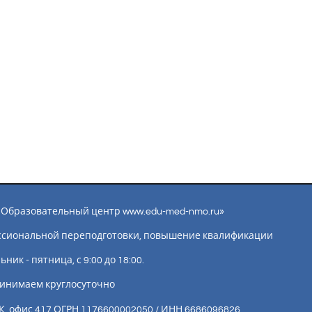
ы «Образовательный центр www.edu-med-nmo.ru»
ссиональной переподготовки, повышение квалификации
ик - пятница, с 9:00 до 18:00.
инимаем круглосуточно
К, офис 417 ОГРН 1176600002050 / ИНН 6686096826