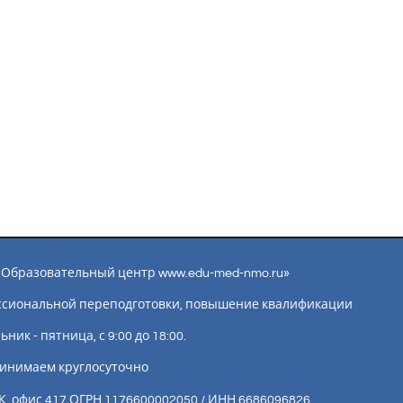
ы «Образовательный центр www.edu-med-nmo.ru»
ссиональной переподготовки, повышение квалификации
ик - пятница, с 9:00 до 18:00.
инимаем круглосуточно
К, офис 417 ОГРН 1176600002050 / ИНН 6686096826