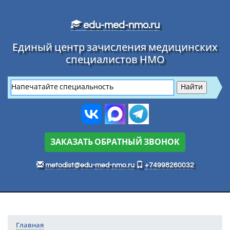
Перейти к основному тексту
edu-med-nmo.ru
Единый центр зачисления медицинских
специалистов НМО
ЗАКАЗАТЬ ОБРАТНЫЙ ЗВОНОК
metodist@edu-med-nmo.ru
+74998260032
Главная