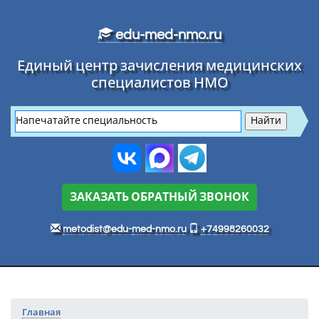
Перейти к основному тексту
edu-med-nmo.ru
Единый центр зачисления медицинских
специалистов НМО
ЗАКАЗАТЬ ОБРАТНЫЙ ЗВОНОК
metodist@edu-med-nmo.ru
+74998260032
Главная