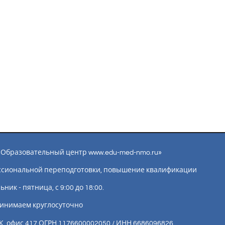
ы «Образовательный центр www.edu-med-nmo.ru»
ссиональной переподготовки, повышение квалификации
ик - пятница, с 9:00 до 18:00.
инимаем круглосуточно
К, офис 417 ОГРН 1176600002050 / ИНН 6686096826