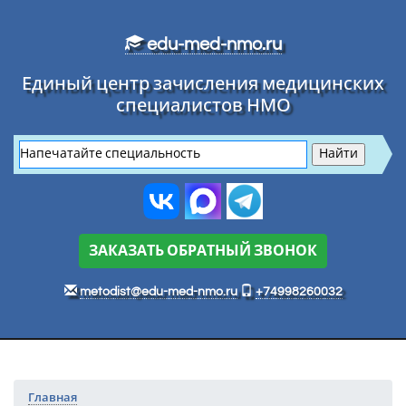
Перейти к основному тексту
edu-med-nmo.ru
Единый центр зачисления медицинских
специалистов НМО
ЗАКАЗАТЬ ОБРАТНЫЙ ЗВОНОК
metodist@edu-med-nmo.ru
+74998260032
Главная