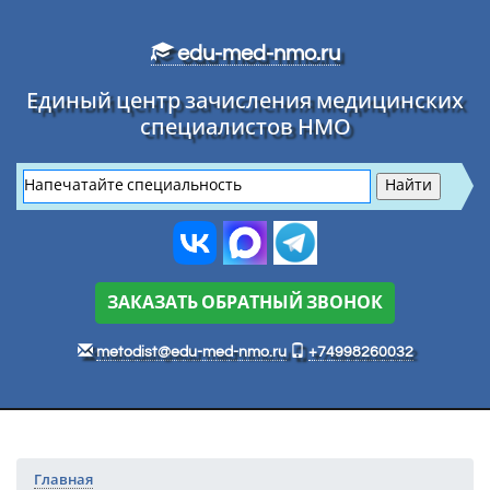
Перейти к основному тексту
edu-med-nmo.ru
Единый центр зачисления медицинских
специалистов НМО
ЗАКАЗАТЬ ОБРАТНЫЙ ЗВОНОК
metodist@edu-med-nmo.ru
+74998260032
Главная