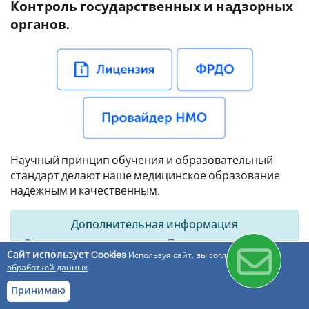
Контроль государственных и надзорных
органов.
Научный принцип обучения и образовательный
стандарт делают наше медицинское образование
надежным и качественным.
Дополнительная информация
Все курсы по специальности «Паразитология»
Сайт использует Cookies
Используя сайт, вы соглашаетесь с
обработкой данных
.
Ресурс
VK
Mail.Ru
Telegram
WhatsApp
Odnoklassniki
Email
Copy
Принимаю
Link