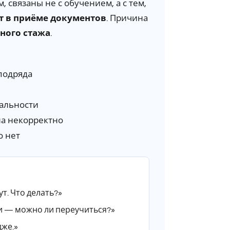
связаны не с обучением, а с тем,
т в приёме документов
. Причина
ного стажа
.
подряда
иальности
на некорректно
о нет
т. Что делать?»
си — можно ли переучиться?»
дже.»