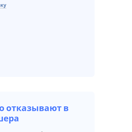
вку
о отказывают в
шера