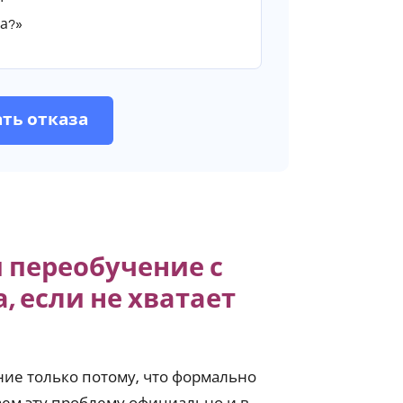
ра?»
ать отказа
 переобучение с
 если не хватает
ние только потому, что формально