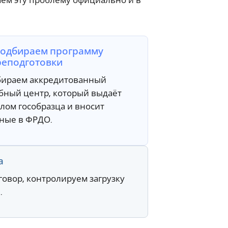
аем эту проблему официально и в
Подбираем программу
реподготовки
ираем аккредитованный
бный центр, который выдаёт
лом гособразца и вносит
ные в ФРДО.
а
овор, контролируем загрузку
.