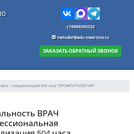
МО
+74998260032
metodist@edu-med-nmo.ru
ЗАКАЗАТЬ ОБРАТНЫЙ ЗВОНОК
вка - специализация 504 часа “ПРОФПАТОЛОГИЯ”.
альность ВРАЧ
ессиональная
лизация 504 часа