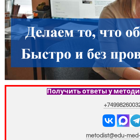
Получить ответы у методи
+7499826003
metodist@edu-med