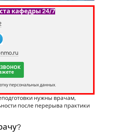
ста кафедры 24/7
2
-nmo.ru
 ЗВОНОК
ажете
ботку персональных данных.
реподготовки нужны врачам,
льности после перерыва практики
рачу?