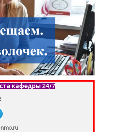
ста кафедры 24/7
2
-nmo.ru