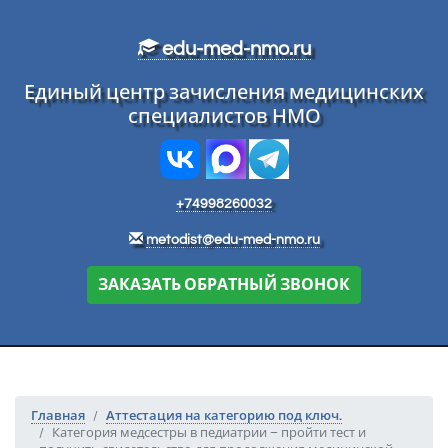
Перейти к основному тексту
edu-med-nmo.ru
Единый центр зачисления медицинских
специалистов НМО
+74998260032
metodist@edu-med-nmo.ru
ЗАКАЗАТЬ ОБРАТНЫЙ ЗВОНОК
Главная
Аттестация на категорию под ключ.
Категория медсестры в педиатрии – пройти тест и