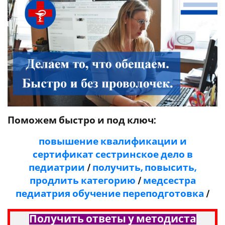
Поможем быстро и под ключ:
повышение квалификации и
сертификат сестринское дело в
педиатрии
/
получить, повысить,
продлить категорию
/
медсестра
педиатрия обучение переподготовка
/
Получить ответы у методиста