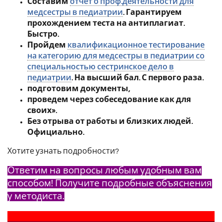
Составим
отчет о проф.деятельности для
медсестры в педиатрии
. Гарантируем
прохождением теста на антиплагиат.
Быстро.
Пройдем
квалификационное тестирование
на категорию для медсестры в педиатрии со
специальностью сестринское дело в
педиатрии
. На высший бал. С первого раза.
подготовим документы,
проведем через собеседование как для
своих».
Без отрыва от работы и близких людей.
Официально.
Хотите узнать подробности?
Ответим на вопросы любым удобным вам
способом! Получите подробные объяснения
у методиста.