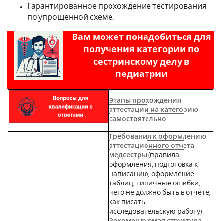
Гарантированное прохождение тестирования
по упрощенной схеме.
Вам может понадобиться для
получения категории по
сестринскому делу в
педиатрии
Этапы прохождения
аттестации на категорию
самостоятельно
Требования к оформлению
аттестационного отчета
медсестры
(
правила
оформления, подготовка к
написанию, оформление
таблиц, типичные ошибки,
чего не должно быть в отчёте,
как писать
исследовательскую работу)