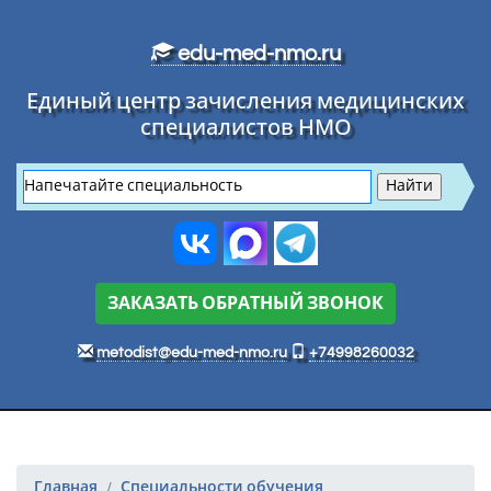
Перейти к основному тексту
edu-med-nmo.ru
Единый центр зачисления медицинских
специалистов НМО
ЗАКАЗАТЬ ОБРАТНЫЙ ЗВОНОК
metodist@edu-med-nmo.ru
+74998260032
Главная
Специальности обучения