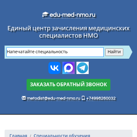
Перейти к основному тексту
edu-med-nmo.ru
Единый центр зачисления медицинских
специалистов НМО
ЗАКАЗАТЬ ОБРАТНЫЙ ЗВОНОК
metodist@edu-med-nmo.ru
+74998260032
Главная
Специальности обучения