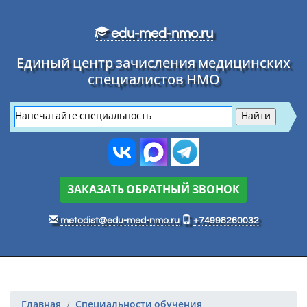
Перейти к основному тексту
edu-med-nmo.ru
Единый центр зачисления медицинских
специалистов НМО
ЗАКАЗАТЬ ОБРАТНЫЙ ЗВОНОК
metodist@edu-med-nmo.ru
+74998260032
Главная
Специальности обучения