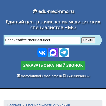
Перейти к основному тексту
edu-med-nmo.ru
Единый центр зачисления медицинских
специалистов НМО
ЗАКАЗАТЬ ОБРАТНЫЙ ЗВОНОК
metodist@edu-med-nmo.ru
+74998260032
Главная
Специальности обучения