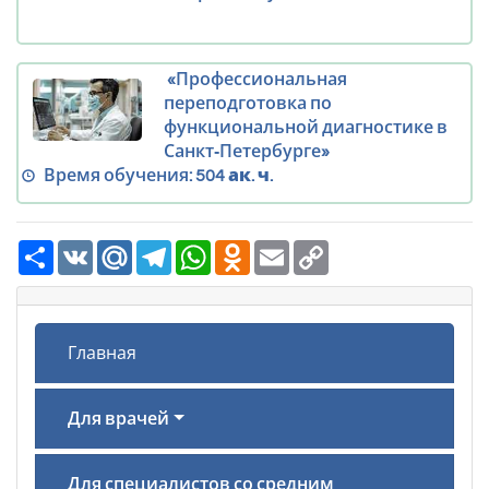
«Профессиональная
переподготовка по
функциональной диагностике в
Санкт‑Петербурге»
Время обучения:
504 ак. ч.
Ресурс
VK
Mail.Ru
Telegram
WhatsApp
Odnoklassniki
Email
Copy
Link
Главная
Для врачей
Для специалистов со средним