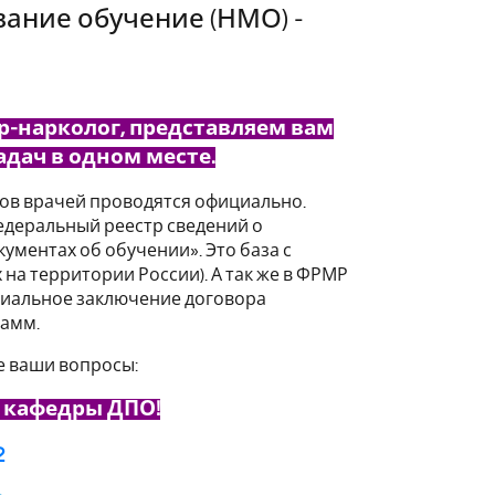
ание обучение (НМО) -
р-нарколог, представляем вам
адач в одном месте.
ов врачей проводятся официально.
деральный реестр сведений о
кументах об обучении». Это база с
на территории России). А так же в ФРМР
циальное заключение договора
рамм.
е ваши вопросы:
 кафедры ДПО!
2