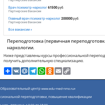
Партнерские Вакансии
Врач психиатр-нарколог
61500
руб.
Партнерские Вакансии
Главный врач психиатр-нарколог
200000
руб.
Партнерские Вакансии
Все вакансии »
Переподготовка (первичная переподготовка
наркологии.
Ниже представлены курсы профессиональной перепод
получить дополнительную специализацию.
Ресурс
VK
Mail.Ru
Telegram
WhatsApp
Odnoklassniki
Email
Copy
Link
ы «Образовательный центр www.edu-med-nmo.ru»
ссиональной переподготовки, повышение квалификации