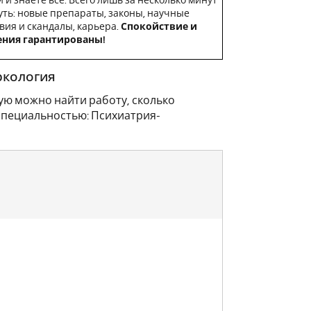
 и знаете всё. Всего лишь за несколько минут
уть: новые препараты, законы, научные
вия и скандалы, карьера.
Спокойствие и
ения гарантированы!
ркология
ую можно найти работу, сколько
специальностью: Психиатрия-