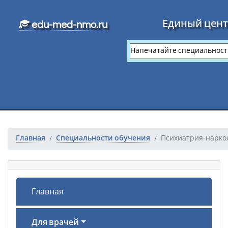
Перейти к основному тексту
Единый цент
edu-med-nmo.ru
Главная
Специальности обучения
Психиатрия-нарко
Главная
Для врачей