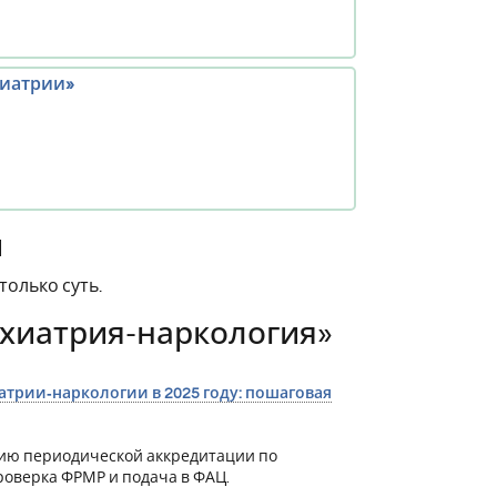
иатрии»
й
олько суть.
ихиатрия-наркология»
трии‑наркологии в 2025 году: пошаговая
ию периодической аккредитации по
роверка ФРМР и подача в ФАЦ.