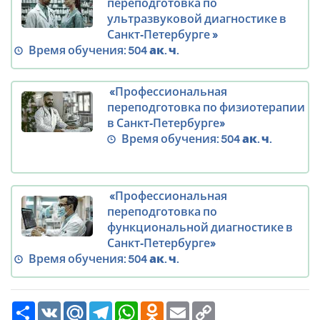
переподготовка по
ультразвуковой диагностике в
Санкт‑Петербурге »
Время обучения:
504 ак. ч.
«Профессиональная
переподготовка по физиотерапии
в Санкт‑Петербурге»
Время обучения:
504 ак. ч.
«Профессиональная
переподготовка по
функциональной диагностике в
Санкт‑Петербурге»
Время обучения:
504 ак. ч.
Ресурс
VK
Mail.Ru
Telegram
WhatsApp
Odnoklassniki
Email
Copy
Link