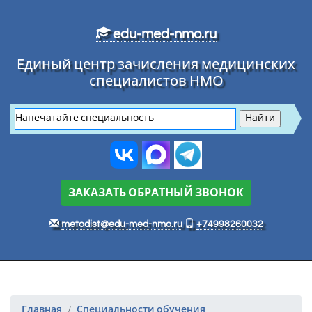
Перейти к основному тексту
edu-med-nmo.ru
Единый центр зачисления медицинских
специалистов НМО
ЗАКАЗАТЬ ОБРАТНЫЙ ЗВОНОК
metodist@edu-med-nmo.ru
+74998260032
Главная
Специальности обучения