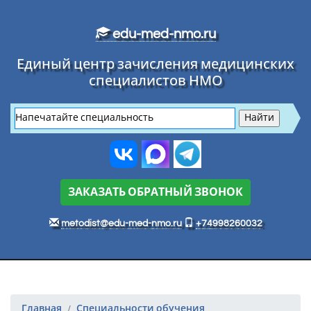
Перейти к основному тексту
edu-med-nmo.ru
Единый центр зачисления медицинских
специалистов НМО
ЗАКАЗАТЬ ОБРАТНЫЙ ЗВОНОК
metodist@edu-med-nmo.ru
+74998260032
Главная
Специальности обучения